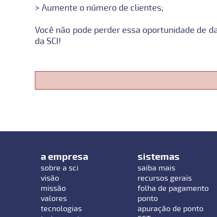
> Aumente o número de clientes;
Você não pode perder essa oportunidade de da
da SCI!
a empresa
sistemas
sobre a sci
saiba mais
visão
recursos gerais
missão
folha de pagamento
valores
ponto
tecnologias
apuração de ponto