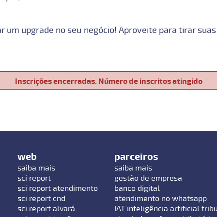
r um upgrade no seu negócio! Aproveite para tirar sua
Inscrições encerradas. Número de inscritos atingido
web
parceiros
saiba mais
saiba mais
sci report
gestão de empresa
sci report atendimento
banco digital
sci report cnd
atendimento no whatsapp
sci report alvará
IAT inteligência artificial trib