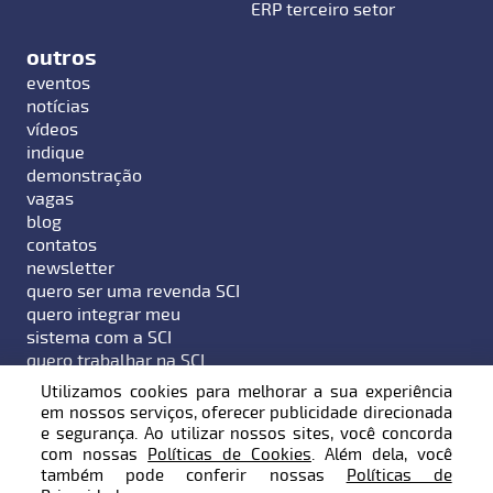
ERP terceiro setor
outros
eventos
notícias
vídeos
indique
demonstração
vagas
blog
contatos
newsletter
quero ser uma revenda SCI
quero integrar meu
sistema com a SCI
quero trabalhar na SCI
Utilizamos cookies para melhorar a sua experiência
em nossos serviços, oferecer publicidade direcionada
e segurança. Ao utilizar nossos sites, você concorda
com nossas
Políticas de Cookies
. Além dela, você
Endereço: Rua Hermann Hering, 799 - Bairro Bom
também pode conferir nossas
Políticas de