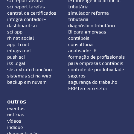
sci report alvará
IAT inteligência artificial
sci report tarefas
tributária
central de certificados
simulador reforma
integra contador+
tributária
dashboard sci
diagnóstico tributário
sci app
BI para empresas
rh net social
contábeis
app rh net
consultoria
integra net
analisador IR
push sci
formação de profissionais
iss legal
para empresas contábeis
sbs extrato bancário
controle de produtividade
sistemas sci na web
seguros
backup em nuvem
segurança do trabalho
ERP terceiro setor
outros
eventos
notícias
vídeos
indique
demonstração