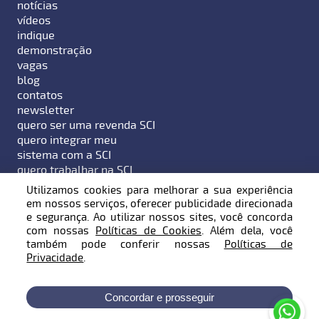
notícias
vídeos
indique
demonstração
vagas
blog
contatos
newsletter
quero ser uma revenda SCI
quero integrar meu
sistema com a SCI
quero trabalhar na SCI
Utilizamos cookies para melhorar a sua experiência
em nossos serviços, oferecer publicidade direcionada
e segurança. Ao utilizar nossos sites, você concorda
com nossas
Políticas de Cookies
. Além dela, você
Endereço: Rua Hermann Hering, 799 - Bairro Bom
também pode conferir nossas
Políticas de
Retiro - Blumenau / SC - 89010-600
Privacidade
.
Telefone:
47 3231 0707
| E-mail:
contato@sci10.com.br
Concordar e prosseguir