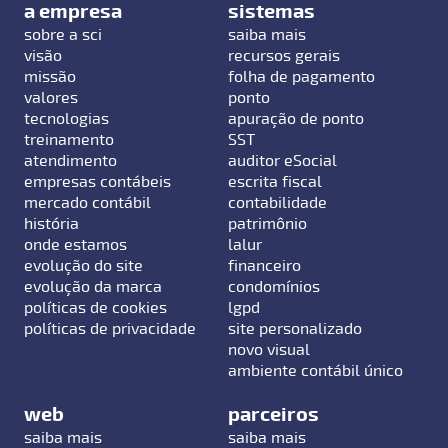
a empresa
sistemas
sobre a sci
saiba mais
visão
recursos gerais
missão
folha de pagamento
valores
ponto
tecnologias
apuração de ponto
treinamento
SST
atendimento
auditor eSocial
empresas contábeis
escrita fiscal
mercado contábil
contabilidade
história
patrimônio
onde estamos
lalur
evolução do site
financeiro
evolução da marca
condomínios
políticas de cookies
lgpd
políticas de privacidade
site personalizado
novo visual
ambiente contábil único
web
parceiros
saiba mais
saiba mais