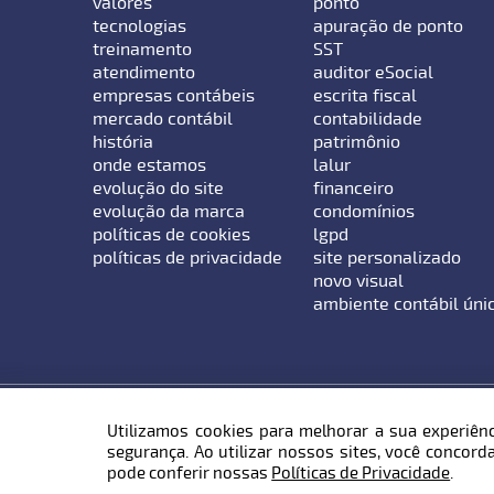
valores
ponto
tecnologias
apuração de ponto
treinamento
SST
atendimento
auditor eSocial
empresas contábeis
escrita fiscal
mercado contábil
contabilidade
história
patrimônio
onde estamos
lalur
evolução do site
financeiro
evolução da marca
condomínios
políticas de cookies
lgpd
políticas de privacidade
site personalizado
novo visual
ambiente contábil úni
Utilizamos cookies para melhorar a sua experiênc
Endereço: Rua Hermann Hering, 799 - Bairro Bom 
segurança. Ao utilizar nossos sites, você concor
Telefone:
47 3231 0707
| E-mail:
contato@sci10.co
pode conferir nossas
Políticas de Privacidade
.