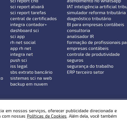
sci report cnd
atendimento no whatsapp
sci report alvará
IAT inteligência artificial trib
sci report tarefas
simulador reforma tributária
central de certificados
diagnóstico tributário
integra contador+
BI para empresas contábeis
dashboard sci
consultoria
sci app
analisador IR
rh net social
formação de profissionais pa
app rh net
empresas contábeis
integra net
controle de produtividade
push sci
seguros
iss legal
segurança do trabalho
sbs extrato bancário
ERP terceiro setor
co
sistemas sci na web
backup em nuvem
ia em nossos serviços, oferecer publicidade direcionada e
Retiro - Blumenau / SC - 89010-600
da com nossas
Políticas de Cookies
. Além dela, você também
m.br