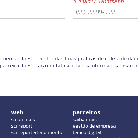
Celular / WhatsApp
omercial da SCI. Dentro das boas práticas de coleta de da
arceira da SCI faça contato via dados informados neste f
web
parceiros
saiba mais
saiba mais
sci report
gestão de empresa
sci report atendimento
banco digital