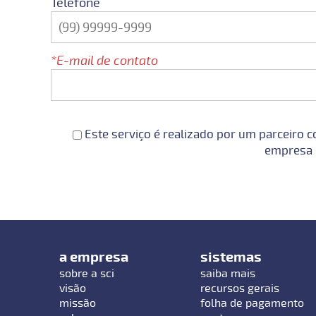
Telefone
E-mail de contato
Este serviço é realizado por um parceiro c
empresa p
a empresa
sistemas
sobre a sci
saiba mais
visão
recursos gerais
missão
folha de pagamento