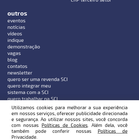
outros
eventos
notícias
vídeos
indique
demonstração
vagas
blog
contatos
newsletter
quero ser uma revenda SCI
quero integrar meu
sistema com a SCI
quero trabalhar na SCI
Utilizamos cookies para melhorar a sua experiência
em nossos serviços, oferecer publicidade direcionada
e segurança. Ao utilizar nossos sites, você concorda
com nossas
Políticas de Cookies
. Além dela, você
Endereço: Rua Hermann Hering, 799 - Bairro Bom
também pode conferir nossas
Políticas de
Retiro - Blumenau / SC - 89010-600
Privacidade
.