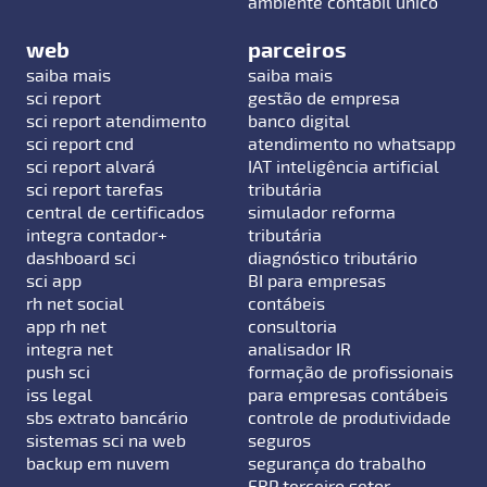
ambiente contábil único
web
parceiros
saiba mais
saiba mais
sci report
gestão de empresa
sci report atendimento
banco digital
sci report cnd
atendimento no whatsapp
sci report alvará
IAT inteligência artificial
sci report tarefas
tributária
central de certificados
simulador reforma
integra contador+
tributária
dashboard sci
diagnóstico tributário
sci app
BI para empresas
rh net social
contábeis
app rh net
consultoria
integra net
analisador IR
push sci
formação de profissionais
iss legal
para empresas contábeis
sbs extrato bancário
controle de produtividade
sistemas sci na web
seguros
backup em nuvem
segurança do trabalho
ERP terceiro setor