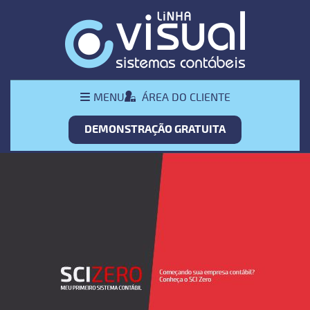
Pular Navegação (s)
Menu
ÁREA DO CLIENTE
MENU
Principal
DEMONSTRAÇÃO GRATUITA