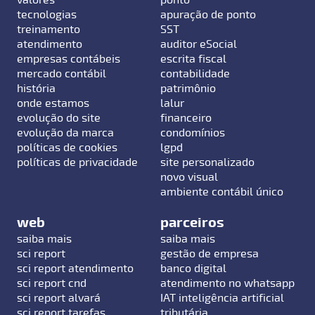
tecnologias
apuração de ponto
treinamento
SST
atendimento
auditor eSocial
empresas contábeis
escrita fiscal
mercado contábil
contabilidade
história
patrimônio
onde estamos
lalur
evolução do site
financeiro
evolução da marca
condomínios
políticas de cookies
lgpd
políticas de privacidade
site personalizado
novo visual
ambiente contábil único
web
parceiros
saiba mais
saiba mais
sci report
gestão de empresa
sci report atendimento
banco digital
sci report cnd
atendimento no whatsapp
sci report alvará
IAT inteligência artificial
sci report tarefas
tributária